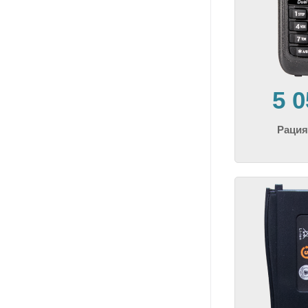
5 
Раци